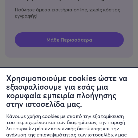
Πούλησε άμεσα εισιτήρια online, χωρίς κόστος
εγγραφής!
Χρησιμοποιούμε cookies ώστε να
εξασφαλίσουμε για εσάς μια
Πληροφορίες
κορυφαία εμπειρία πλοήγησης
Υποστήριξη
στην ιστοσελίδα μας.
Stay Connected
Κάνουμε χρήση cookies με σκοπό την εξατομίκευση
του περιεχομένου και των διαφημίσεων, την παροχή
λειτουργιών μέσων κοινωνικής δικτύωσης και την
ανάλυση της επισκεψιμότητας των ιστοσελίδων μας.
Mobile app