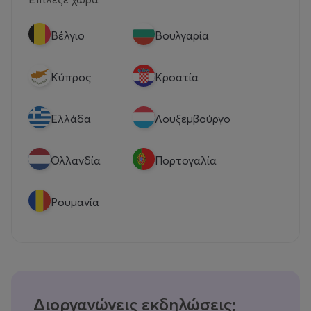
Βέλγιο
Βουλγαρία
Κύπρος
Κροατία
Eλλάδα
Λουξεμβούργο
Ολλανδία
Πορτογαλία
Ρουμανία
Διοργανώνεις εκδηλώσεις;