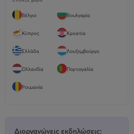
Βέλγιο
Βουλγαρία
Κύπρος
Κροατία
Eλλάδα
Λουξεμβούργο
Ολλανδία
Πορτογαλία
Ρουμανία
Διοργανώνεις εκδηλώσεις;