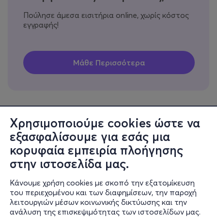
Πούλησε άμεσα εισιτήρια online, χωρίς κόστος
εγγραφής!
Χρησιμοποιούμε cookies ώστε να
εξασφαλίσουμε για εσάς μια
Πληροφορίες
κορυφαία εμπειρία πλοήγησης
Υποστήριξη
στην ιστοσελίδα μας.
Stay Connected
Κάνουμε χρήση cookies με σκοπό την εξατομίκευση
του περιεχομένου και των διαφημίσεων, την παροχή
λειτουργιών μέσων κοινωνικής δικτύωσης και την
ανάλυση της επισκεψιμότητας των ιστοσελίδων μας.
Mobile app