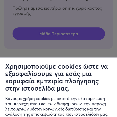
Πούλησε άμεσα εισιτήρια online, χωρίς κόστος
εγγραφής!
Χρησιμοποιούμε cookies ώστε να
εξασφαλίσουμε για εσάς μια
Πληροφορίες
κορυφαία εμπειρία πλοήγησης
Υποστήριξη
στην ιστοσελίδα μας.
Stay Connected
Κάνουμε χρήση cookies με σκοπό την εξατομίκευση
του περιεχομένου και των διαφημίσεων, την παροχή
λειτουργιών μέσων κοινωνικής δικτύωσης και την
ανάλυση της επισκεψιμότητας των ιστοσελίδων μας.
Mobile app