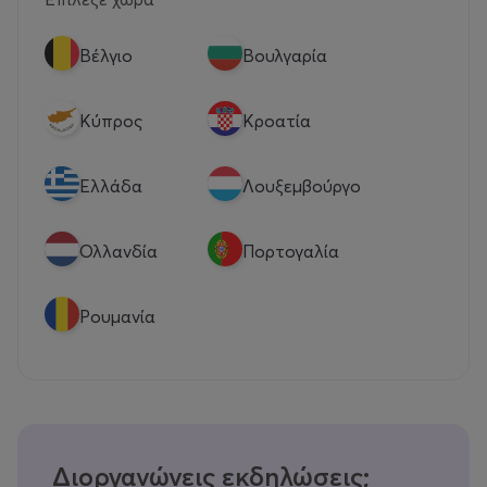
Βέλγιο
Βουλγαρία
Κύπρος
Κροατία
Eλλάδα
Λουξεμβούργο
Ολλανδία
Πορτογαλία
Ρουμανία
Διοργανώνεις εκδηλώσεις;