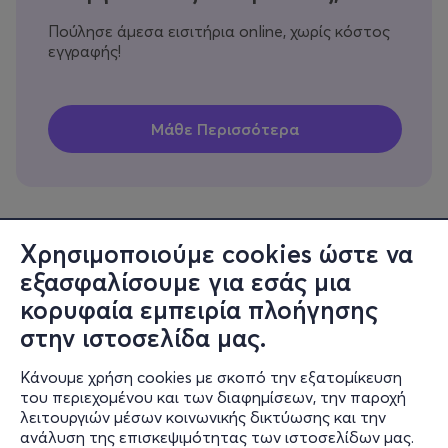
Πούλησε άμεσα εισιτήρια online, χωρίς κόστος
εγγραφής!
Χρησιμοποιούμε cookies ώστε να
εξασφαλίσουμε για εσάς μια
Πληροφορίες
κορυφαία εμπειρία πλοήγησης
Υποστήριξη
στην ιστοσελίδα μας.
Stay Connected
Κάνουμε χρήση cookies με σκοπό την εξατομίκευση
του περιεχομένου και των διαφημίσεων, την παροχή
λειτουργιών μέσων κοινωνικής δικτύωσης και την
ανάλυση της επισκεψιμότητας των ιστοσελίδων μας.
Mobile app