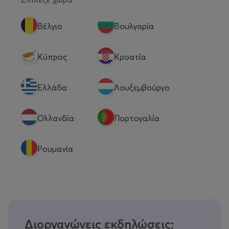
Βέλγιο
Βουλγαρία
Κύπρος
Κροατία
Eλλάδα
Λουξεμβούργο
Ολλανδία
Πορτογαλία
Ρουμανία
Διοργανώνεις εκδηλώσεις;