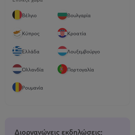
Βέλγιο
Βουλγαρία
Κύπρος
Κροατία
Eλλάδα
Λουξεμβούργο
Ολλανδία
Πορτογαλία
Ρουμανία
Διοργανώνεις εκδηλώσεις;