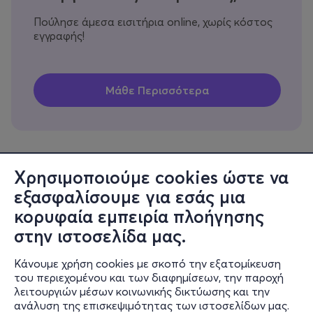
Πούλησε άμεσα εισιτήρια online, χωρίς κόστος
εγγραφής!
Χρησιμοποιούμε cookies ώστε να
εξασφαλίσουμε για εσάς μια
Πληροφορίες
κορυφαία εμπειρία πλοήγησης
Υποστήριξη
στην ιστοσελίδα μας.
Stay Connected
Κάνουμε χρήση cookies με σκοπό την εξατομίκευση
του περιεχομένου και των διαφημίσεων, την παροχή
λειτουργιών μέσων κοινωνικής δικτύωσης και την
ανάλυση της επισκεψιμότητας των ιστοσελίδων μας.
Mobile app