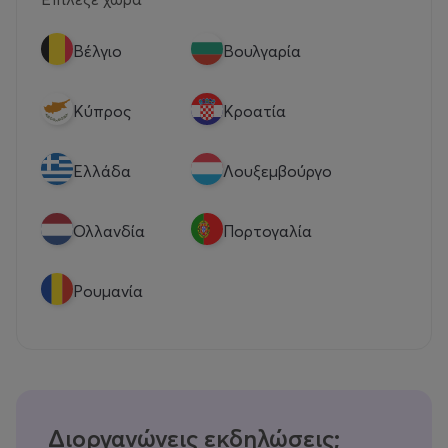
Βέλγιο
Βουλγαρία
Κύπρος
Κροατία
Eλλάδα
Λουξεμβούργο
Ολλανδία
Πορτογαλία
Ρουμανία
Διοργανώνεις εκδηλώσεις;