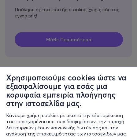
Πούλησε άμεσα εισιτήρια online, χωρίς κόστος
εγγραφής!
Χρησιμοποιούμε cookies ώστε να
εξασφαλίσουμε για εσάς μια
Πληροφορίες
κορυφαία εμπειρία πλοήγησης
Υποστήριξη
στην ιστοσελίδα μας.
Stay Connected
Κάνουμε χρήση cookies με σκοπό την εξατομίκευση
του περιεχομένου και των διαφημίσεων, την παροχή
λειτουργιών μέσων κοινωνικής δικτύωσης και την
ανάλυση της επισκεψιμότητας των ιστοσελίδων μας.
Mobile app