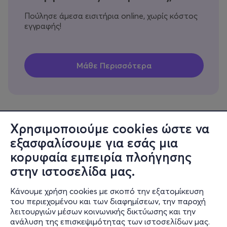
Πούλησε άμεσα εισιτήρια online, χωρίς κόστος
εγγραφής!
Χρησιμοποιούμε cookies ώστε να
εξασφαλίσουμε για εσάς μια
Πληροφορίες
κορυφαία εμπειρία πλοήγησης
Υποστήριξη
στην ιστοσελίδα μας.
Stay Connected
Κάνουμε χρήση cookies με σκοπό την εξατομίκευση
του περιεχομένου και των διαφημίσεων, την παροχή
λειτουργιών μέσων κοινωνικής δικτύωσης και την
ανάλυση της επισκεψιμότητας των ιστοσελίδων μας.
Mobile app