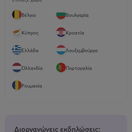
Βέλγιο
Βουλγαρία
Κύπρος
Κροατία
Eλλάδα
Λουξεμβούργο
Ολλανδία
Πορτογαλία
Ρουμανία
Διοργανώνεις εκδηλώσεις;