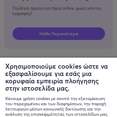
Πούλησε άμεσα εισιτήρια online, χωρίς κόστος
εγγραφής!
Χρησιμοποιούμε cookies ώστε να
εξασφαλίσουμε για εσάς μια
Πληροφορίες
κορυφαία εμπειρία πλοήγησης
Υποστήριξη
στην ιστοσελίδα μας.
Stay Connected
Κάνουμε χρήση cookies με σκοπό την εξατομίκευση
του περιεχομένου και των διαφημίσεων, την παροχή
λειτουργιών μέσων κοινωνικής δικτύωσης και την
ανάλυση της επισκεψιμότητας των ιστοσελίδων μας.
Mobile app