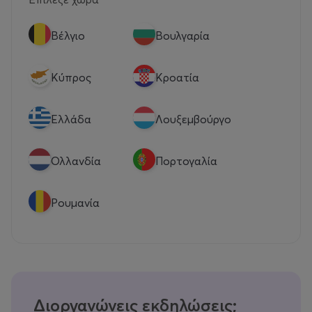
Βέλγιο
Βουλγαρία
Κύπρος
Κροατία
Eλλάδα
Λουξεμβούργο
Ολλανδία
Πορτογαλία
Ρουμανία
Διοργανώνεις εκδηλώσεις;