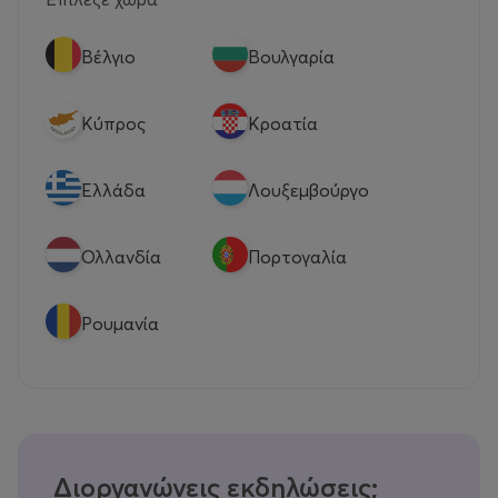
Βέλγιο
Βουλγαρία
Κύπρος
Κροατία
Eλλάδα
Λουξεμβούργο
Ολλανδία
Πορτογαλία
Ρουμανία
Διοργανώνεις εκδηλώσεις;