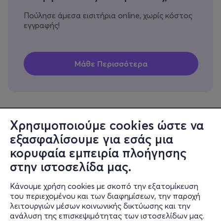
Πούλησε άμεσα εισιτήρια online, χωρίς κόστος
εγγραφής!
Χρησιμοποιούμε cookies ώστε να
εξασφαλίσουμε για εσάς μια
Πληροφορίες
κορυφαία εμπειρία πλοήγησης
Υποστήριξη
στην ιστοσελίδα μας.
Stay Connected
Κάνουμε χρήση cookies με σκοπό την εξατομίκευση
του περιεχομένου και των διαφημίσεων, την παροχή
λειτουργιών μέσων κοινωνικής δικτύωσης και την
ανάλυση της επισκεψιμότητας των ιστοσελίδων μας.
Mobile app