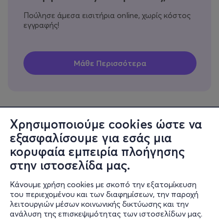
Πούλησε άμεσα εισιτήρια online, χωρίς κόστος
εγγραφής!
Χρησιμοποιούμε cookies ώστε να
εξασφαλίσουμε για εσάς μια
Πληροφορίες
κορυφαία εμπειρία πλοήγησης
Υποστήριξη
στην ιστοσελίδα μας.
Stay Connected
Κάνουμε χρήση cookies με σκοπό την εξατομίκευση
του περιεχομένου και των διαφημίσεων, την παροχή
λειτουργιών μέσων κοινωνικής δικτύωσης και την
ανάλυση της επισκεψιμότητας των ιστοσελίδων μας.
Mobile app