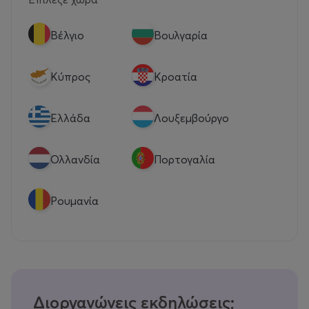
Βέλγιο
Βουλγαρία
Κύπρος
Κροατία
Eλλάδα
Λουξεμβούργο
Ολλανδία
Πορτογαλία
Ρουμανία
Διοργανώνεις εκδηλώσεις;