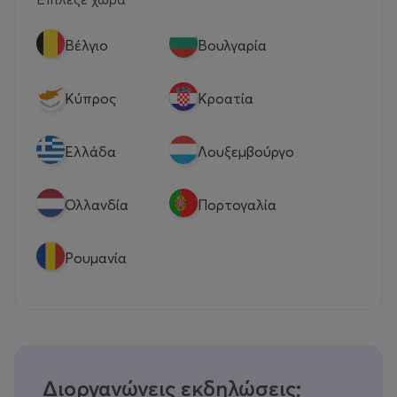
Βέλγιο
Βουλγαρία
Κύπρος
Κροατία
Eλλάδα
Λουξεμβούργο
Ολλανδία
Πορτογαλία
Ρουμανία
Διοργανώνεις εκδηλώσεις;