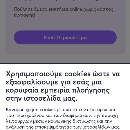
Πούλησε άμεσα εισιτήρια online, χωρίς κόστος
εγγραφής!
Χρησιμοποιούμε cookies ώστε να
εξασφαλίσουμε για εσάς μια
Πληροφορίες
κορυφαία εμπειρία πλοήγησης
Υποστήριξη
στην ιστοσελίδα μας.
Stay Connected
Κάνουμε χρήση cookies με σκοπό την εξατομίκευση
του περιεχομένου και των διαφημίσεων, την παροχή
λειτουργιών μέσων κοινωνικής δικτύωσης και την
ανάλυση της επισκεψιμότητας των ιστοσελίδων μας.
Mobile app