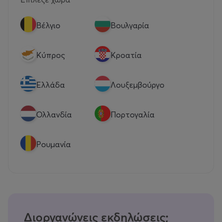
Βέλγιο
Βουλγαρία
Κύπρος
Κροατία
Eλλάδα
Λουξεμβούργο
Ολλανδία
Πορτογαλία
Ρουμανία
Διοργανώνεις εκδηλώσεις;