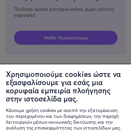
Πούλησε άμεσα εισιτήρια online, χωρίς κόστος
εγγραφής!
Χρησιμοποιούμε cookies ώστε να
εξασφαλίσουμε για εσάς μια
Πληροφορίες
κορυφαία εμπειρία πλοήγησης
Υποστήριξη
στην ιστοσελίδα μας.
Stay Connected
Κάνουμε χρήση cookies με σκοπό την εξατομίκευση
του περιεχομένου και των διαφημίσεων, την παροχή
λειτουργιών μέσων κοινωνικής δικτύωσης και την
ανάλυση της επισκεψιμότητας των ιστοσελίδων μας.
Mobile app