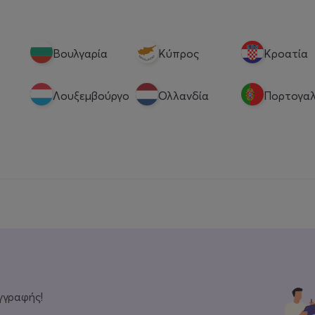
Βουλγαρία
Κύπρος
Κροατία
Λουξεμβούργο
Ολλανδία
Πορτογαλ
γγραφής!