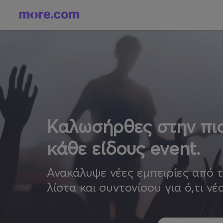
Καλωσήρθες στην πιο
κάθε είδους event.
Ανακάλυψε νέες εμπειρίες από 
λίστα και συντονίσου για ό,τι νέ