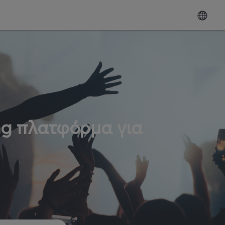
ng πλατφόρμα για
ω