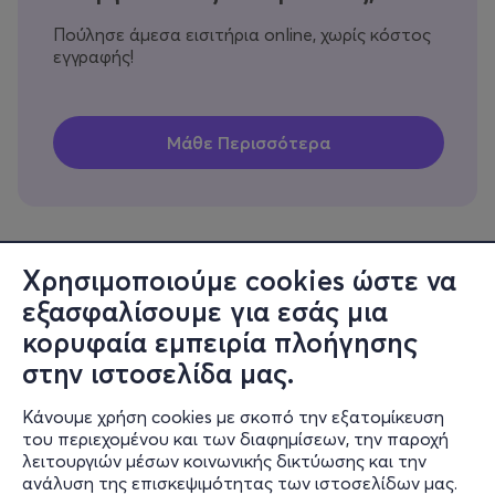
Πούλησε άμεσα εισιτήρια online, χωρίς κόστος
εγγραφής!
Χρησιμοποιούμε cookies ώστε να
εξασφαλίσουμε για εσάς μια
Πληροφορίες
κορυφαία εμπειρία πλοήγησης
Υποστήριξη
στην ιστοσελίδα μας.
Stay Connected
Κάνουμε χρήση cookies με σκοπό την εξατομίκευση
του περιεχομένου και των διαφημίσεων, την παροχή
λειτουργιών μέσων κοινωνικής δικτύωσης και την
ανάλυση της επισκεψιμότητας των ιστοσελίδων μας.
Mobile app