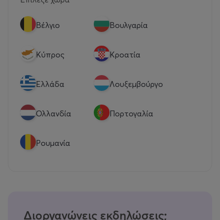
Βέλγιο
Βουλγαρία
Κύπρος
Κροατία
Eλλάδα
Λουξεμβούργο
Ολλανδία
Πορτογαλία
Ρουμανία
Διοργανώνεις εκδηλώσεις;