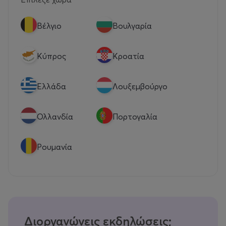
Βέλγιο
Βουλγαρία
Κύπρος
Κροατία
Eλλάδα
Λουξεμβούργο
Ολλανδία
Πορτογαλία
Ρουμανία
Διοργανώνεις εκδηλώσεις;