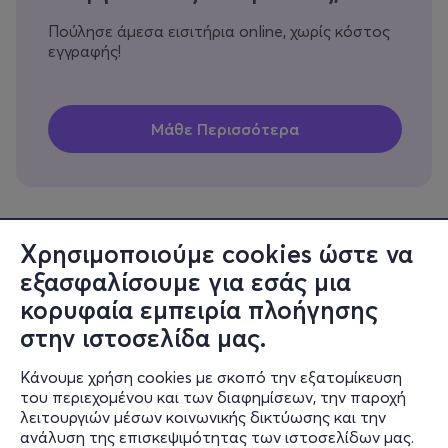
Πούλησε άμεσα εισιτήρια online, χωρίς κόστος
εγγραφής!
Χρησιμοποιούμε cookies ώστε να
εξασφαλίσουμε για εσάς μια
Πληροφορίες
κορυφαία εμπειρία πλοήγησης
Υποστήριξη
στην ιστοσελίδα μας.
Stay Connected
Κάνουμε χρήση cookies με σκοπό την εξατομίκευση
του περιεχομένου και των διαφημίσεων, την παροχή
λειτουργιών μέσων κοινωνικής δικτύωσης και την
ανάλυση της επισκεψιμότητας των ιστοσελίδων μας.
Mobile app