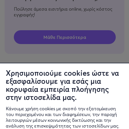
Πούλησε άμεσα εισιτήρια online, χωρίς κόστος
εγγραφής!
Χρησιμοποιούμε cookies ώστε να
εξασφαλίσουμε για εσάς μια
Πληροφορίες
κορυφαία εμπειρία πλοήγησης
Υποστήριξη
στην ιστοσελίδα μας.
Stay Connected
Κάνουμε χρήση cookies με σκοπό την εξατομίκευση
του περιεχομένου και των διαφημίσεων, την παροχή
λειτουργιών μέσων κοινωνικής δικτύωσης και την
ανάλυση της επισκεψιμότητας των ιστοσελίδων μας.
Mobile app