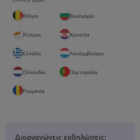
Βέλγιο
Βουλγαρία
Κύπρος
Κροατία
Eλλάδα
Λουξεμβούργο
Ολλανδία
Πορτογαλία
Ρουμανία
Διοργανώνεις εκδηλώσεις;