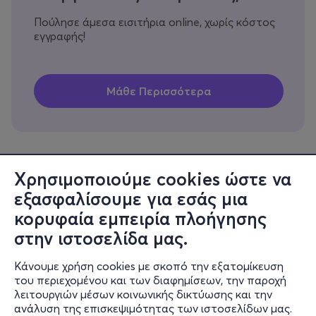
Πούλησε άμεσα εισιτήρια online, χωρίς κόστος
εγγραφής!
Χρησιμοποιούμε cookies ώστε να
εξασφαλίσουμε για εσάς μια
Πληροφορίες
κορυφαία εμπειρία πλοήγησης
Υποστήριξη
στην ιστοσελίδα μας.
Stay Connected
Κάνουμε χρήση cookies με σκοπό την εξατομίκευση
του περιεχομένου και των διαφημίσεων, την παροχή
λειτουργιών μέσων κοινωνικής δικτύωσης και την
ανάλυση της επισκεψιμότητας των ιστοσελίδων μας.
Mobile app