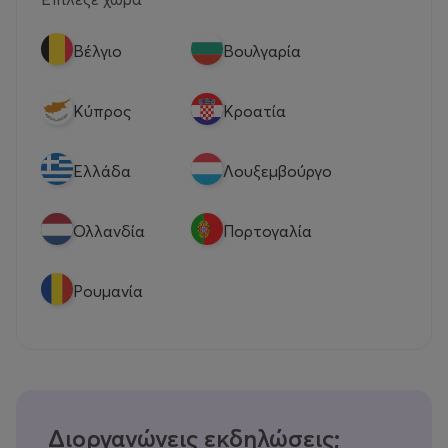
Βέλγιο
Βουλγαρία
Κύπρος
Κροατία
Eλλάδα
Λουξεμβούργο
Ολλανδία
Πορτογαλία
Ρουμανία
Διοργανώνεις εκδηλώσεις;