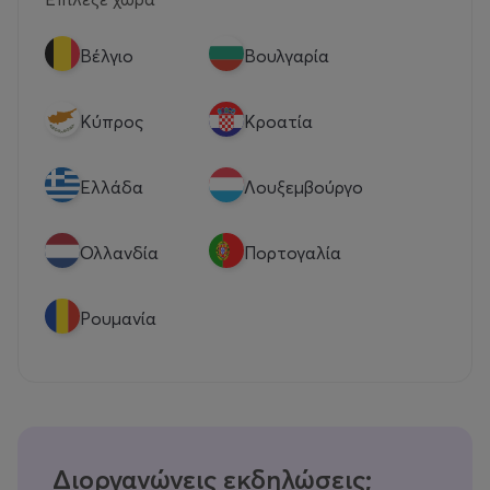
Βέλγιο
Βουλγαρία
Κύπρος
Κροατία
Eλλάδα
Λουξεμβούργο
Ολλανδία
Πορτογαλία
Ρουμανία
Διοργανώνεις εκδηλώσεις;