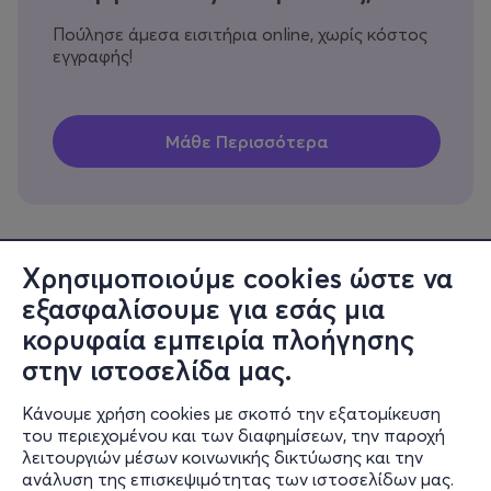
Πούλησε άμεσα εισιτήρια online, χωρίς κόστος
εγγραφής!
Χρησιμοποιούμε cookies ώστε να
εξασφαλίσουμε για εσάς μια
Πληροφορίες
κορυφαία εμπειρία πλοήγησης
Υποστήριξη
στην ιστοσελίδα μας.
Stay Connected
Κάνουμε χρήση cookies με σκοπό την εξατομίκευση
του περιεχομένου και των διαφημίσεων, την παροχή
λειτουργιών μέσων κοινωνικής δικτύωσης και την
ανάλυση της επισκεψιμότητας των ιστοσελίδων μας.
Mobile app