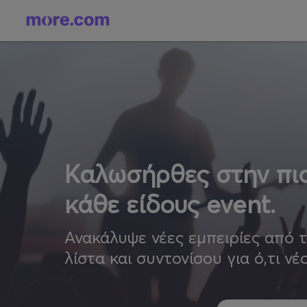
Καλωσήρθες στην πιο
κάθε είδους event.
Ανακάλυψε νέες εμπειρίες από 
λίστα και συντονίσου για ό,τι νέ