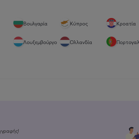
Βουλγαρία
Κύπρος
Κροατία
Λουξεμβούργο
Ολλανδία
Πορτογαλ
γγραφής!