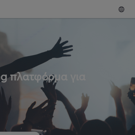
ng πλατφόρμα για
ω