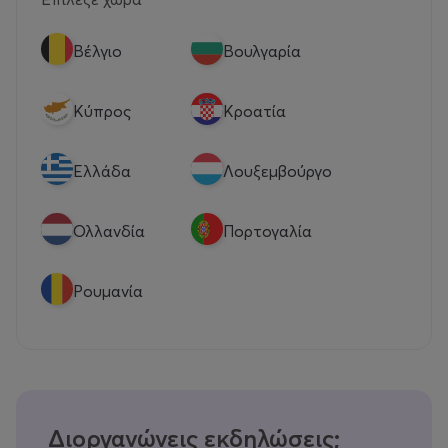
Βέλγιο
Βουλγαρία
Κύπρος
Κροατία
Eλλάδα
Λουξεμβούργο
Ολλανδία
Πορτογαλία
Ρουμανία
Διοργανώνεις εκδηλώσεις;