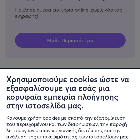
Πούλησε άμεσα εισιτήρια online, χωρίς κόστος
εγγραφής!
Χρησιμοποιούμε cookies ώστε να
εξασφαλίσουμε για εσάς μια
Πληροφορίες
κορυφαία εμπειρία πλοήγησης
Υποστήριξη
στην ιστοσελίδα μας.
Stay Connected
Κάνουμε χρήση cookies με σκοπό την εξατομίκευση
του περιεχομένου και των διαφημίσεων, την παροχή
λειτουργιών μέσων κοινωνικής δικτύωσης και την
ανάλυση της επισκεψιμότητας των ιστοσελίδων μας.
Mobile app