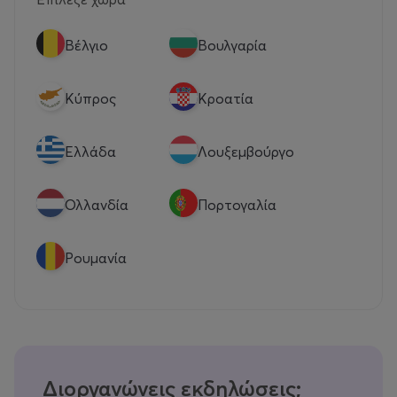
Βέλγιο
Βουλγαρία
Κύπρος
Κροατία
Eλλάδα
Λουξεμβούργο
Ολλανδία
Πορτογαλία
Ρουμανία
Διοργανώνεις εκδηλώσεις;