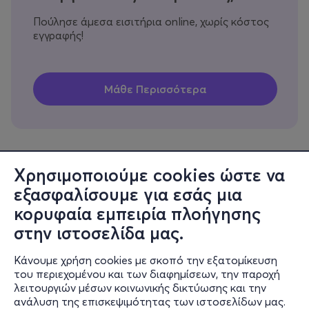
Πούλησε άμεσα εισιτήρια online, χωρίς κόστος
εγγραφής!
Χρησιμοποιούμε cookies ώστε να
εξασφαλίσουμε για εσάς μια
Πληροφορίες
κορυφαία εμπειρία πλοήγησης
Υποστήριξη
στην ιστοσελίδα μας.
Stay Connected
Κάνουμε χρήση cookies με σκοπό την εξατομίκευση
του περιεχομένου και των διαφημίσεων, την παροχή
λειτουργιών μέσων κοινωνικής δικτύωσης και την
ανάλυση της επισκεψιμότητας των ιστοσελίδων μας.
Mobile app