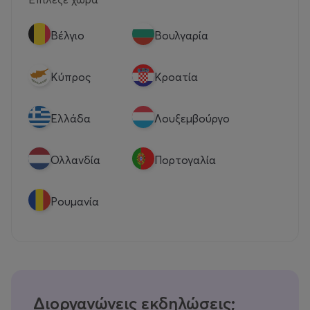
Βέλγιο
Βουλγαρία
Κύπρος
Κροατία
Eλλάδα
Λουξεμβούργο
Ολλανδία
Πορτογαλία
Ρουμανία
Διοργανώνεις εκδηλώσεις;