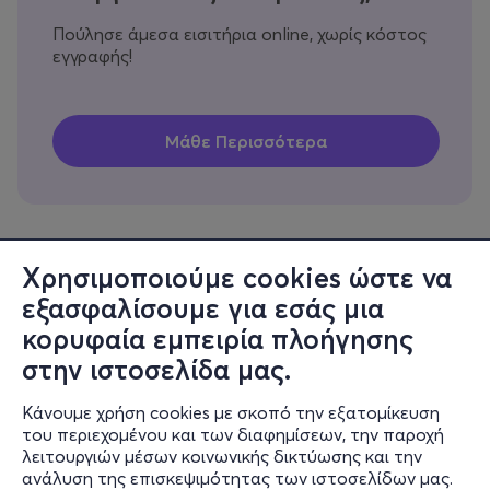
Πούλησε άμεσα εισιτήρια online, χωρίς κόστος
εγγραφής!
Χρησιμοποιούμε cookies ώστε να
εξασφαλίσουμε για εσάς μια
Πληροφορίες
κορυφαία εμπειρία πλοήγησης
Υποστήριξη
στην ιστοσελίδα μας.
Stay Connected
Κάνουμε χρήση cookies με σκοπό την εξατομίκευση
του περιεχομένου και των διαφημίσεων, την παροχή
λειτουργιών μέσων κοινωνικής δικτύωσης και την
ανάλυση της επισκεψιμότητας των ιστοσελίδων μας.
Mobile app