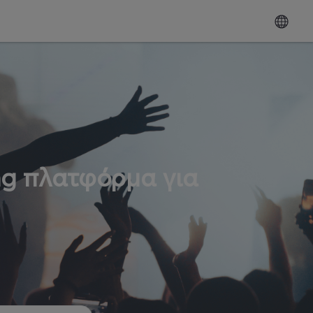
ng πλατφόρμα για
ω