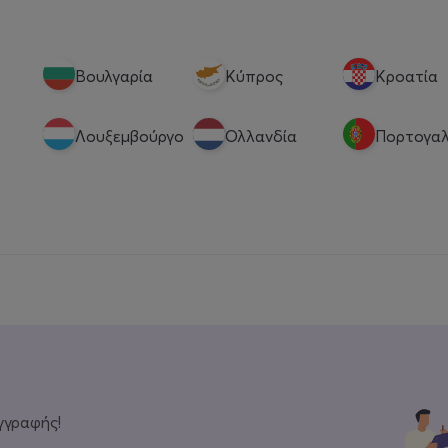
Βουλγαρία
Κύπρος
Κροατία
Λουξεμβούργο
Ολλανδία
Πορτογαλ
γγραφής!