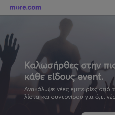
Καλωσήρθες στην πιο
κάθε είδους event.
Ανακάλυψε νέες εμπειρίες από 
λίστα και συντονίσου για ό,τι νέ