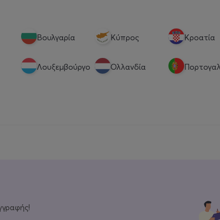
Βουλγαρία
Κύπρος
Κροατία
Λουξεμβούργο
Ολλανδία
Πορτογαλ
γγραφής!