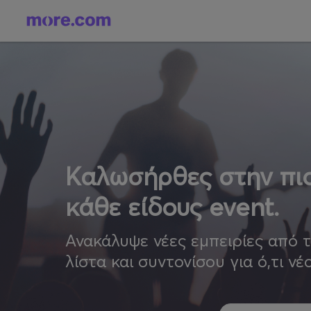
Καλωσήρθες στην πιο
κάθε είδους event.
Ανακάλυψε νέες εμπειρίες από 
λίστα και συντονίσου για ό,τι νέ