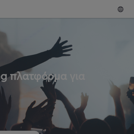
ng πλατφόρμα για
ω