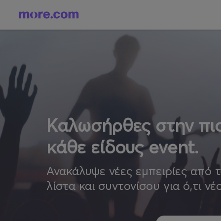
Καλωσήρθες στην πιο
κάθε είδους event.
Ανακάλυψε νέες εμπειρίες από 
λίστα και συντονίσου για ό,τι νέ