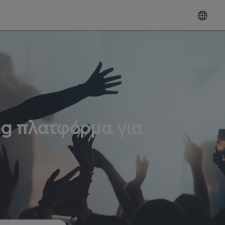
ng πλατφόρμα για
ω