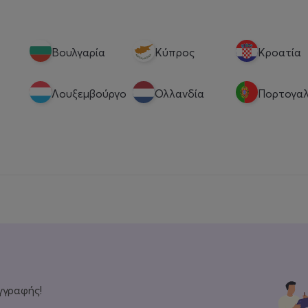
Βουλγαρία
Κύπρος
Κροατία
Λουξεμβούργο
Ολλανδία
Πορτογαλ
γγραφής!