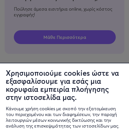
Πούλησε άμεσα εισιτήρια online, χωρίς κόστος
εγγραφής!
Χρησιμοποιούμε cookies ώστε να
εξασφαλίσουμε για εσάς μια
Πληροφορίες
κορυφαία εμπειρία πλοήγησης
Υποστήριξη
στην ιστοσελίδα μας.
Stay Connected
Κάνουμε χρήση cookies με σκοπό την εξατομίκευση
του περιεχομένου και των διαφημίσεων, την παροχή
λειτουργιών μέσων κοινωνικής δικτύωσης και την
ανάλυση της επισκεψιμότητας των ιστοσελίδων μας.
Mobile app