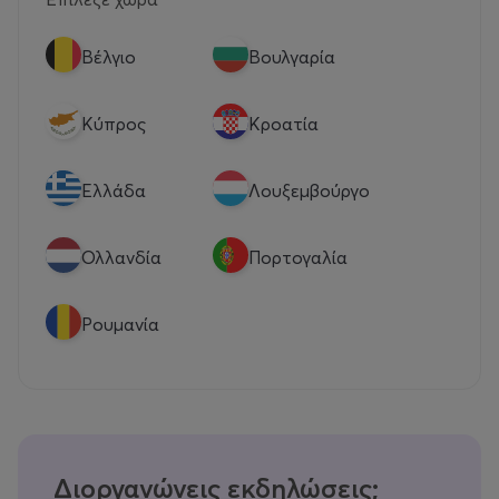
Βέλγιο
Βουλγαρία
Κύπρος
Κροατία
Eλλάδα
Λουξεμβούργο
Ολλανδία
Πορτογαλία
Ρουμανία
Διοργανώνεις εκδηλώσεις;