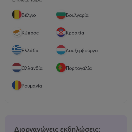
Βέλγιο
Βουλγαρία
Κύπρος
Κροατία
Eλλάδα
Λουξεμβούργο
Ολλανδία
Πορτογαλία
Ρουμανία
Διοργανώνεις εκδηλώσεις;