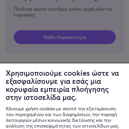
Πούλησε άμεσα εισιτήρια online, χωρίς κόστος
εγγραφής!
Χρησιμοποιούμε cookies ώστε να
εξασφαλίσουμε για εσάς μια
Πληροφορίες
κορυφαία εμπειρία πλοήγησης
Υποστήριξη
στην ιστοσελίδα μας.
Stay Connected
Κάνουμε χρήση cookies με σκοπό την εξατομίκευση
του περιεχομένου και των διαφημίσεων, την παροχή
λειτουργιών μέσων κοινωνικής δικτύωσης και την
ανάλυση της επισκεψιμότητας των ιστοσελίδων μας.
Mobile app