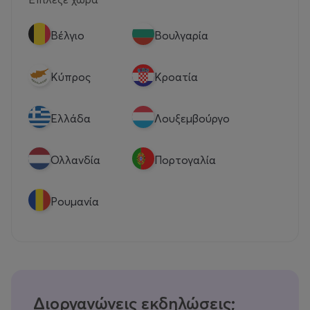
Βέλγιο
Βουλγαρία
Κύπρος
Κροατία
Eλλάδα
Λουξεμβούργο
Ολλανδία
Πορτογαλία
Ρουμανία
Διοργανώνεις εκδηλώσεις;