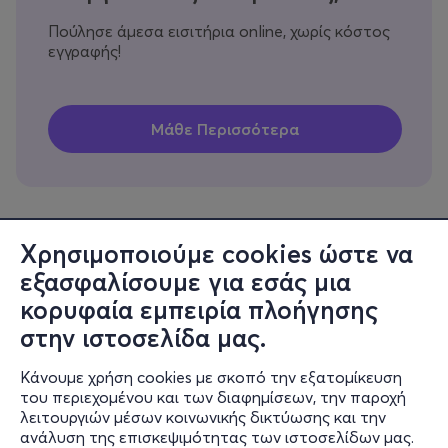
Πούλησε άμεσα εισιτήρια online, χωρίς κόστος
εγγραφής!
Χρησιμοποιούμε cookies ώστε να
εξασφαλίσουμε για εσάς μια
Πληροφορίες
κορυφαία εμπειρία πλοήγησης
Υποστήριξη
στην ιστοσελίδα μας.
Stay Connected
Κάνουμε χρήση cookies με σκοπό την εξατομίκευση
του περιεχομένου και των διαφημίσεων, την παροχή
λειτουργιών μέσων κοινωνικής δικτύωσης και την
ανάλυση της επισκεψιμότητας των ιστοσελίδων μας.
Mobile app