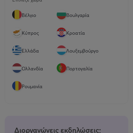
Βέλγιο
Βουλγαρία
Κύπρος
Κροατία
Eλλάδα
Λουξεμβούργο
Ολλανδία
Πορτογαλία
Ρουμανία
Διοργανώνεις εκδηλώσεις;