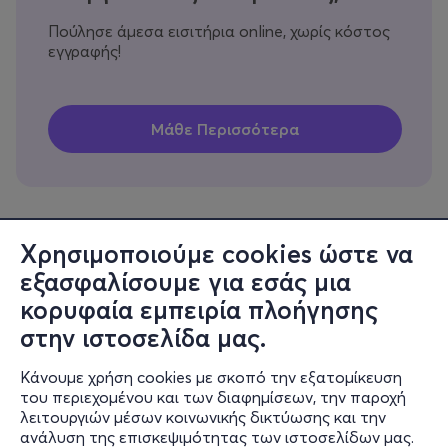
Πούλησε άμεσα εισιτήρια online, χωρίς κόστος
εγγραφής!
Χρησιμοποιούμε cookies ώστε να
εξασφαλίσουμε για εσάς μια
Πληροφορίες
κορυφαία εμπειρία πλοήγησης
Υποστήριξη
στην ιστοσελίδα μας.
Stay Connected
Κάνουμε χρήση cookies με σκοπό την εξατομίκευση
του περιεχομένου και των διαφημίσεων, την παροχή
λειτουργιών μέσων κοινωνικής δικτύωσης και την
ανάλυση της επισκεψιμότητας των ιστοσελίδων μας.
Mobile app