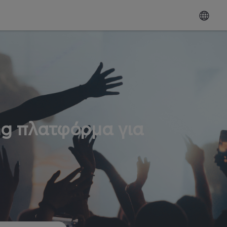
ng πλατφόρμα για
ω