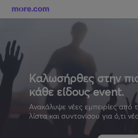
Καλωσήρθες στην πιο
κάθε είδους event.
Ανακάλυψε νέες εμπειρίες από 
λίστα και συντονίσου για ό,τι νέ