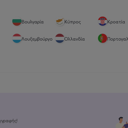
Βουλγαρία
Κύπρος
Κροατία
Λουξεμβούργο
Ολλανδία
Πορτογαλ
γγραφής!