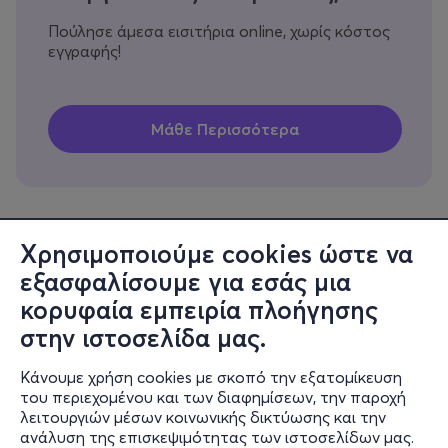
Πούλησε άμεσα εισιτήρια online, χωρίς κόστος
εγγραφής!
Χρησιμοποιούμε cookies ώστε να
εξασφαλίσουμε για εσάς μια
Πληροφορίες
κορυφαία εμπειρία πλοήγησης
Υποστήριξη
στην ιστοσελίδα μας.
Stay Connected
Κάνουμε χρήση cookies με σκοπό την εξατομίκευση
του περιεχομένου και των διαφημίσεων, την παροχή
λειτουργιών μέσων κοινωνικής δικτύωσης και την
ανάλυση της επισκεψιμότητας των ιστοσελίδων μας.
Mobile app