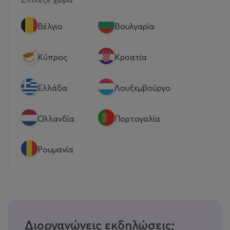
Βέλγιο
Βουλγαρία
Κύπρος
Κροατία
Eλλάδα
Λουξεμβούργο
Ολλανδία
Πορτογαλία
Ρουμανία
Διοργανώνεις εκδηλώσεις;