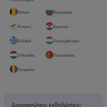
Βέλγιο
Βουλγαρία
Κύπρος
Κροατία
Eλλάδα
Λουξεμβούργο
Ολλανδία
Πορτογαλία
Ρουμανία
Διοργανώνεις εκδηλώσεις;