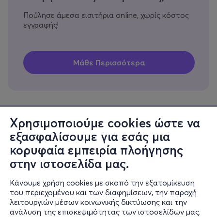
Πούλησε άμεσα εισιτήρια online, χωρίς κόστος
εγγραφής!
Χρησιμοποιούμε cookies ώστε να
εξασφαλίσουμε για εσάς μια
Πληροφορίες
κορυφαία εμπειρία πλοήγησης
Υποστήριξη
στην ιστοσελίδα μας.
Stay Connected
Κάνουμε χρήση cookies με σκοπό την εξατομίκευση
του περιεχομένου και των διαφημίσεων, την παροχή
λειτουργιών μέσων κοινωνικής δικτύωσης και την
ανάλυση της επισκεψιμότητας των ιστοσελίδων μας.
Mobile app