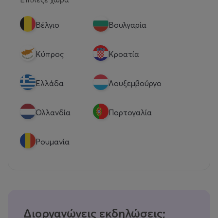
Βέλγιο
Βουλγαρία
Κύπρος
Κροατία
Eλλάδα
Λουξεμβούργο
Ολλανδία
Πορτογαλία
Ρουμανία
Διοργανώνεις εκδηλώσεις;