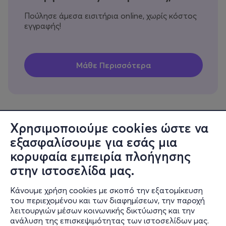
Πούλησε άμεσα εισιτήρια online, χωρίς κόστος
εγγραφής!
Χρησιμοποιούμε cookies ώστε να
εξασφαλίσουμε για εσάς μια
Πληροφορίες
κορυφαία εμπειρία πλοήγησης
Υποστήριξη
στην ιστοσελίδα μας.
Stay Connected
Κάνουμε χρήση cookies με σκοπό την εξατομίκευση
του περιεχομένου και των διαφημίσεων, την παροχή
λειτουργιών μέσων κοινωνικής δικτύωσης και την
ανάλυση της επισκεψιμότητας των ιστοσελίδων μας.
Mobile app