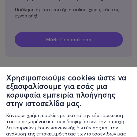
Πούλησε άμεσα εισιτήρια online, χωρίς κόστος
εγγραφής!
Χρησιμοποιούμε cookies ώστε να
εξασφαλίσουμε για εσάς μια
Πληροφορίες
κορυφαία εμπειρία πλοήγησης
Υποστήριξη
στην ιστοσελίδα μας.
Stay Connected
Κάνουμε χρήση cookies με σκοπό την εξατομίκευση
του περιεχομένου και των διαφημίσεων, την παροχή
λειτουργιών μέσων κοινωνικής δικτύωσης και την
ανάλυση της επισκεψιμότητας των ιστοσελίδων μας.
Mobile app