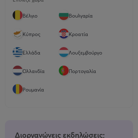
Βέλγιο
Βουλγαρία
Κύπρος
Κροατία
Eλλάδα
Λουξεμβούργο
Ολλανδία
Πορτογαλία
Ρουμανία
Διοργανώνεις εκδηλώσεις;