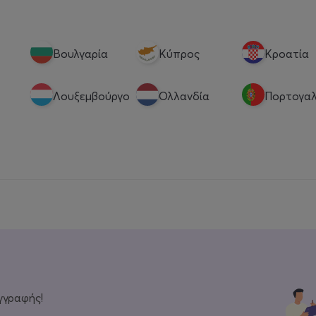
Βουλγαρία
Κύπρος
Κροατία
Λουξεμβούργο
Ολλανδία
Πορτογαλ
γγραφής!