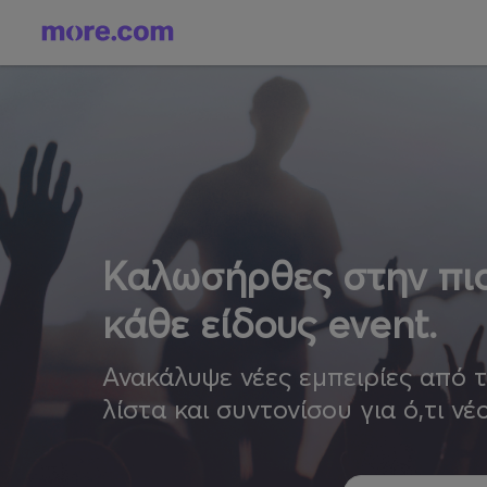
Καλωσήρθες στην πιο
κάθε είδους event.
Ανακάλυψε νέες εμπειρίες από 
λίστα και συντονίσου για ό,τι νέ