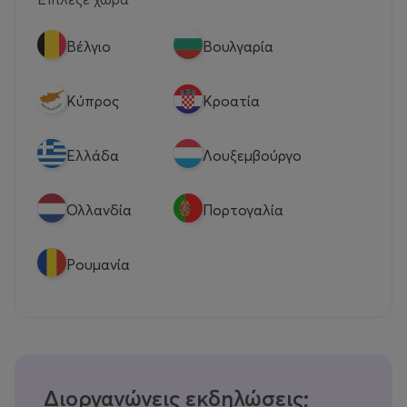
Βέλγιο
Βουλγαρία
Κύπρος
Κροατία
Eλλάδα
Λουξεμβούργο
Ολλανδία
Πορτογαλία
Ρουμανία
Διοργανώνεις εκδηλώσεις;