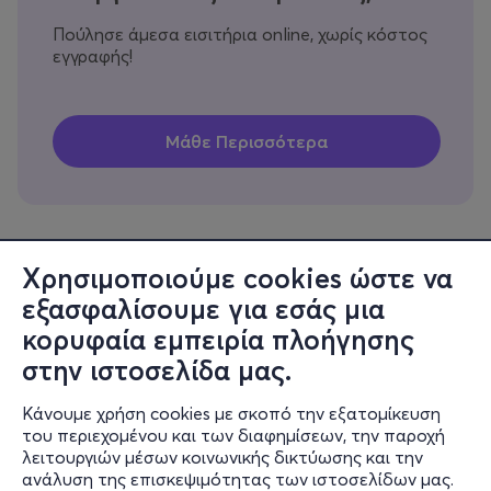
Πούλησε άμεσα εισιτήρια online, χωρίς κόστος
εγγραφής!
Χρησιμοποιούμε cookies ώστε να
εξασφαλίσουμε για εσάς μια
Πληροφορίες
κορυφαία εμπειρία πλοήγησης
Υποστήριξη
στην ιστοσελίδα μας.
Stay Connected
Κάνουμε χρήση cookies με σκοπό την εξατομίκευση
του περιεχομένου και των διαφημίσεων, την παροχή
λειτουργιών μέσων κοινωνικής δικτύωσης και την
ανάλυση της επισκεψιμότητας των ιστοσελίδων μας.
Mobile app