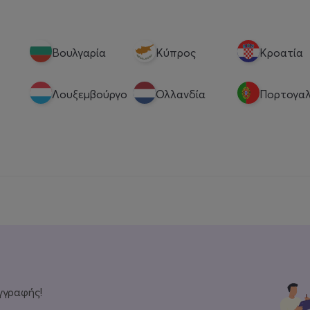
Βουλγαρία
Κύπρος
Κροατία
Λουξεμβούργο
Ολλανδία
Πορτογαλ
γγραφής!