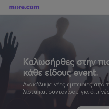
Καλωσήρθες στην πιο
κάθε είδους event.
Ανακάλυψε νέες εμπειρίες από 
λίστα και συντονίσου για ό,τι νέ