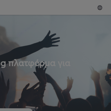
ng πλατφόρμα για
ω