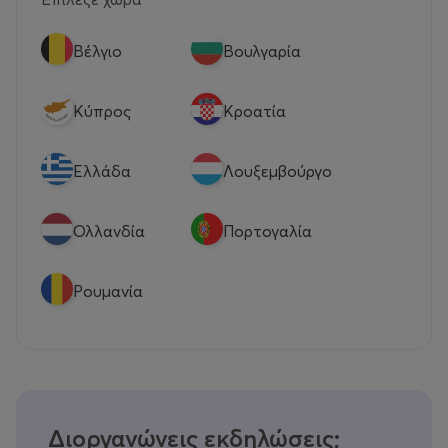
Βέλγιο
Βουλγαρία
Κύπρος
Κροατία
Eλλάδα
Λουξεμβούργο
Ολλανδία
Πορτογαλία
Ρουμανία
Διοργανώνεις εκδηλώσεις;