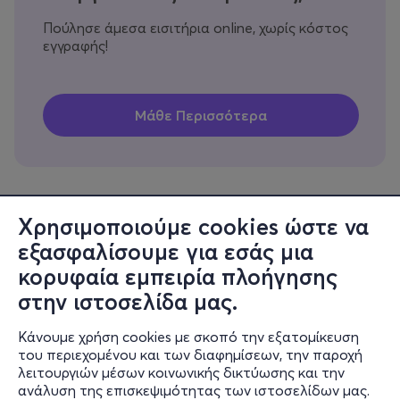
Πούλησε άμεσα εισιτήρια online, χωρίς κόστος
εγγραφής!
Χρησιμοποιούμε cookies ώστε να
εξασφαλίσουμε για εσάς μια
Πληροφορίες
κορυφαία εμπειρία πλοήγησης
Υποστήριξη
στην ιστοσελίδα μας.
Stay Connected
Κάνουμε χρήση cookies με σκοπό την εξατομίκευση
του περιεχομένου και των διαφημίσεων, την παροχή
λειτουργιών μέσων κοινωνικής δικτύωσης και την
ανάλυση της επισκεψιμότητας των ιστοσελίδων μας.
Mobile app