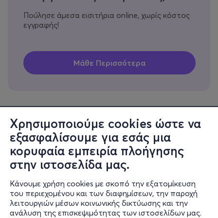
Πούλησε άμεσα εισιτήρια online, χωρίς κόστος
εγγραφής!
Χρησιμοποιούμε cookies ώστε να
εξασφαλίσουμε για εσάς μια
Πληροφορίες
κορυφαία εμπειρία πλοήγησης
Υποστήριξη
στην ιστοσελίδα μας.
Stay Connected
Κάνουμε χρήση cookies με σκοπό την εξατομίκευση
του περιεχομένου και των διαφημίσεων, την παροχή
λειτουργιών μέσων κοινωνικής δικτύωσης και την
ανάλυση της επισκεψιμότητας των ιστοσελίδων μας.
Mobile app