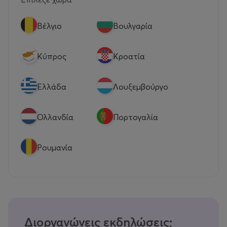
Βέλγιο
Βουλγαρία
Κύπρος
Κροατία
Eλλάδα
Λουξεμβούργο
Ολλανδία
Πορτογαλία
Ρουμανία
Διοργανώνεις εκδηλώσεις;