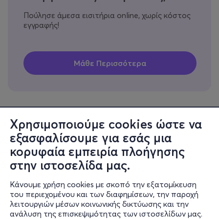
Πούλησε άμεσα εισιτήρια online, χωρίς κόστος
εγγραφής!
Χρησιμοποιούμε cookies ώστε να
εξασφαλίσουμε για εσάς μια
Πληροφορίες
κορυφαία εμπειρία πλοήγησης
Υποστήριξη
στην ιστοσελίδα μας.
Stay Connected
Κάνουμε χρήση cookies με σκοπό την εξατομίκευση
του περιεχομένου και των διαφημίσεων, την παροχή
λειτουργιών μέσων κοινωνικής δικτύωσης και την
ανάλυση της επισκεψιμότητας των ιστοσελίδων μας.
Mobile app