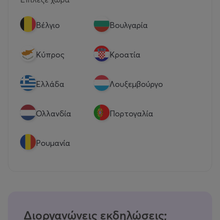
Βέλγιο
Βουλγαρία
Κύπρος
Κροατία
Eλλάδα
Λουξεμβούργο
Ολλανδία
Πορτογαλία
Ρουμανία
Διοργανώνεις εκδηλώσεις;