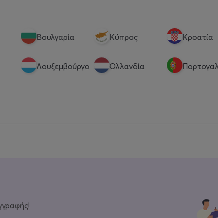
Βουλγαρία
Κύπρος
Κροατία
Λουξεμβούργο
Ολλανδία
Πορτογαλ
γγραφής!