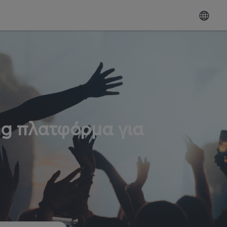
ng πλατφόρμα για
ω