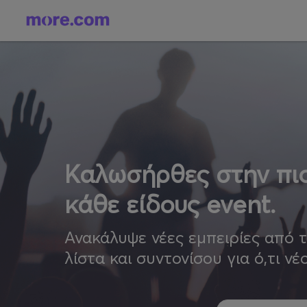
Καλωσήρθες στην πιο
κάθε είδους event.
Ανακάλυψε νέες εμπειρίες από 
λίστα και συντονίσου για ό,τι νέ