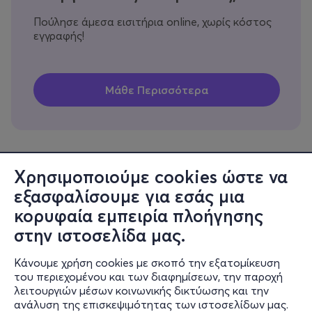
Πούλησε άμεσα εισιτήρια online, χωρίς κόστος
εγγραφής!
Χρησιμοποιούμε cookies ώστε να
εξασφαλίσουμε για εσάς μια
Πληροφορίες
κορυφαία εμπειρία πλοήγησης
Υποστήριξη
στην ιστοσελίδα μας.
Stay Connected
Κάνουμε χρήση cookies με σκοπό την εξατομίκευση
του περιεχομένου και των διαφημίσεων, την παροχή
λειτουργιών μέσων κοινωνικής δικτύωσης και την
ανάλυση της επισκεψιμότητας των ιστοσελίδων μας.
Mobile app