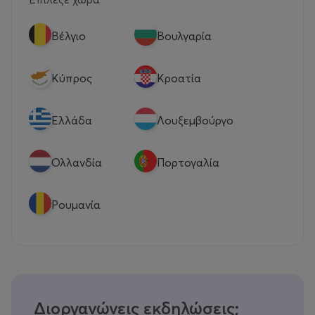
Βέλγιο
Βουλγαρία
Κύπρος
Κροατία
Eλλάδα
Λουξεμβούργο
Ολλανδία
Πορτογαλία
Ρουμανία
Διοργανώνεις εκδηλώσεις;