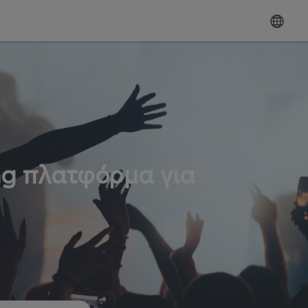
ng πλατφόρμα για
ω