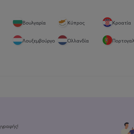
Βουλγαρία
Κύπρος
Κροατία
Λουξεμβούργο
Ολλανδία
Πορτογαλ
γγραφής!