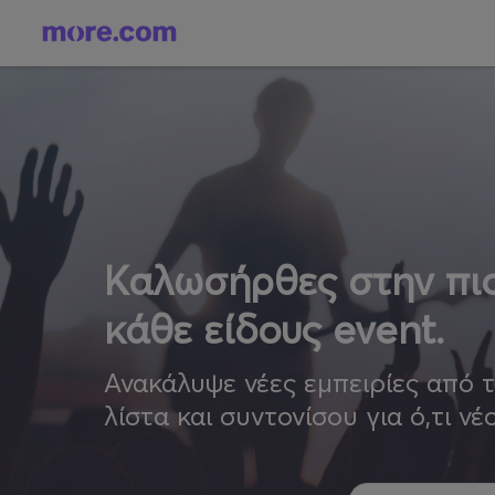
Καλωσήρθες στην πιο
κάθε είδους event.
Ανακάλυψε νέες εμπειρίες από 
λίστα και συντονίσου για ό,τι νέ