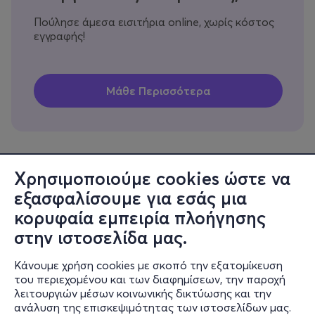
Πούλησε άμεσα εισιτήρια online, χωρίς κόστος
εγγραφής!
Χρησιμοποιούμε cookies ώστε να
εξασφαλίσουμε για εσάς μια
Πληροφορίες
κορυφαία εμπειρία πλοήγησης
Υποστήριξη
στην ιστοσελίδα μας.
Stay Connected
Κάνουμε χρήση cookies με σκοπό την εξατομίκευση
του περιεχομένου και των διαφημίσεων, την παροχή
λειτουργιών μέσων κοινωνικής δικτύωσης και την
ανάλυση της επισκεψιμότητας των ιστοσελίδων μας.
Mobile app