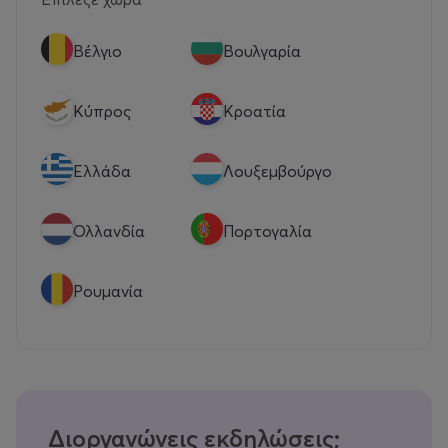
Βέλγιο
Βουλγαρία
Κύπρος
Κροατία
Eλλάδα
Λουξεμβούργο
Ολλανδία
Πορτογαλία
Ρουμανία
Διοργανώνεις εκδηλώσεις;