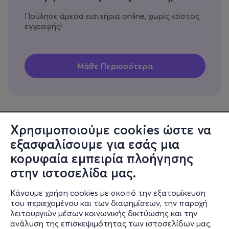
Πούλησε άμεσα εισιτήρια online, χωρίς κόστος
εγγραφής!
Χρησιμοποιούμε cookies ώστε να
εξασφαλίσουμε για εσάς μια
Πληροφορίες
κορυφαία εμπειρία πλοήγησης
Υποστήριξη
στην ιστοσελίδα μας.
Stay Connected
Κάνουμε χρήση cookies με σκοπό την εξατομίκευση
του περιεχομένου και των διαφημίσεων, την παροχή
λειτουργιών μέσων κοινωνικής δικτύωσης και την
ανάλυση της επισκεψιμότητας των ιστοσελίδων μας.
Mobile app