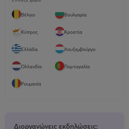
Βέλγιο
Βουλγαρία
Κύπρος
Κροατία
Eλλάδα
Λουξεμβούργο
Ολλανδία
Πορτογαλία
Ρουμανία
Διοργανώνεις εκδηλώσεις;