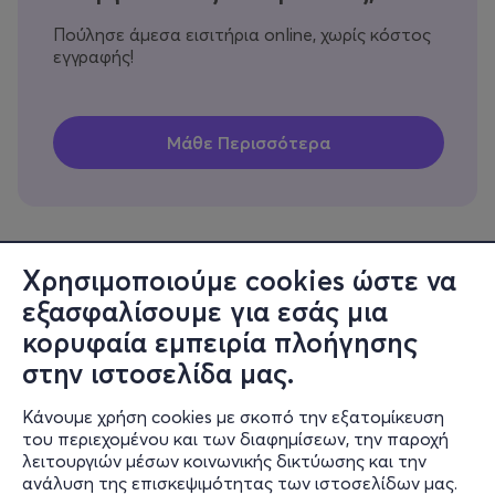
Πούλησε άμεσα εισιτήρια online, χωρίς κόστος
εγγραφής!
Χρησιμοποιούμε cookies ώστε να
εξασφαλίσουμε για εσάς μια
Πληροφορίες
κορυφαία εμπειρία πλοήγησης
Υποστήριξη
στην ιστοσελίδα μας.
Stay Connected
Κάνουμε χρήση cookies με σκοπό την εξατομίκευση
του περιεχομένου και των διαφημίσεων, την παροχή
λειτουργιών μέσων κοινωνικής δικτύωσης και την
ανάλυση της επισκεψιμότητας των ιστοσελίδων μας.
Mobile app