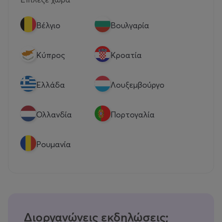
Βέλγιο
Βουλγαρία
Κύπρος
Κροατία
Eλλάδα
Λουξεμβούργο
Ολλανδία
Πορτογαλία
Ρουμανία
Διοργανώνεις εκδηλώσεις;