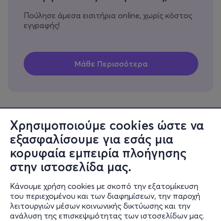
Πούλησε άμεσα εισιτήρια online, χωρίς κόστος
εγγραφής!
Χρησιμοποιούμε cookies ώστε να
εξασφαλίσουμε για εσάς μια
Πληροφορίες
κορυφαία εμπειρία πλοήγησης
Υποστήριξη
στην ιστοσελίδα μας.
Stay Connected
Κάνουμε χρήση cookies με σκοπό την εξατομίκευση
του περιεχομένου και των διαφημίσεων, την παροχή
λειτουργιών μέσων κοινωνικής δικτύωσης και την
ανάλυση της επισκεψιμότητας των ιστοσελίδων μας.
Mobile app