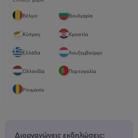
Βέλγιο
Βουλγαρία
Κύπρος
Κροατία
Eλλάδα
Λουξεμβούργο
Ολλανδία
Πορτογαλία
Ρουμανία
Διοργανώνεις εκδηλώσεις;