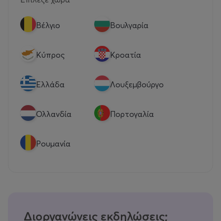
Βέλγιο
Βουλγαρία
Κύπρος
Κροατία
Eλλάδα
Λουξεμβούργο
Ολλανδία
Πορτογαλία
Ρουμανία
Διοργανώνεις εκδηλώσεις;