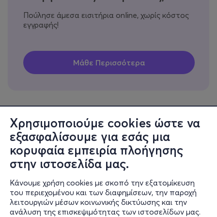
Πούλησε άμεσα εισιτήρια online, χωρίς κόστος
εγγραφής!
Χρησιμοποιούμε cookies ώστε να
εξασφαλίσουμε για εσάς μια
Πληροφορίες
κορυφαία εμπειρία πλοήγησης
Υποστήριξη
στην ιστοσελίδα μας.
Stay Connected
Κάνουμε χρήση cookies με σκοπό την εξατομίκευση
του περιεχομένου και των διαφημίσεων, την παροχή
λειτουργιών μέσων κοινωνικής δικτύωσης και την
ανάλυση της επισκεψιμότητας των ιστοσελίδων μας.
Mobile app