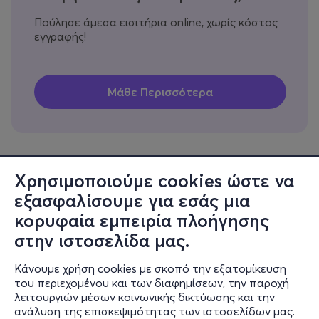
Πούλησε άμεσα εισιτήρια online, χωρίς κόστος
εγγραφής!
Χρησιμοποιούμε cookies ώστε να
εξασφαλίσουμε για εσάς μια
Πληροφορίες
κορυφαία εμπειρία πλοήγησης
Υποστήριξη
στην ιστοσελίδα μας.
Stay Connected
Κάνουμε χρήση cookies με σκοπό την εξατομίκευση
του περιεχομένου και των διαφημίσεων, την παροχή
λειτουργιών μέσων κοινωνικής δικτύωσης και την
ανάλυση της επισκεψιμότητας των ιστοσελίδων μας.
Mobile app