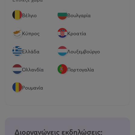
Βέλγιο
Βουλγαρία
Κύπρος
Κροατία
Eλλάδα
Λουξεμβούργο
Ολλανδία
Πορτογαλία
Ρουμανία
Διοργανώνεις εκδηλώσεις;