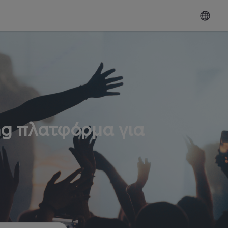
ng πλατφόρμα για
ω