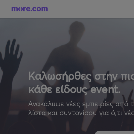
Καλωσήρθες στην πιο
κάθε είδους event.
Ανακάλυψε νέες εμπειρίες από 
λίστα και συντονίσου για ό,τι νέ