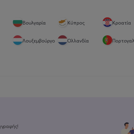
Βουλγαρία
Κύπρος
Κροατία
Λουξεμβούργο
Ολλανδία
Πορτογαλ
γγραφής!